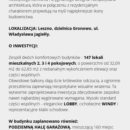
architektura, która w połączeniu z rezydencjalnym
charakterem przywołują na myśl najpiękniejsze ikony
budownictwa.
LOKALIZACJA: Leszno, dzielnica Gronowo, ul.
Władysława Jagiełły.
O INWESTYCJI:
Zespół dwóch komfortowych budynków -
147 lokali
mieszkalnych
2, 3 i 4 pokojowych
, o powierzchni od 32,09
m2 do 62,83 m2 z niebanalnym wykończeniem elewacji oraz
części wspólnych.
Obwodowe balkony dają iście królewskie odczucia, a ogromne
przeszklenia zapewniają niespotykane wizualne wrażenia. Ta
wytwornie zaprojektowana inwestycja zdecydowanie zaspokoi
nawet najbardziej wygórowane wymagania. Wysoki standard
części wspólnych - eleganckie
LOBBY
, cichobieżne
WINDY
i
reprezentacyjne klatki schodowe.
W budynku zaplanowano również:
PODZIEMNĄ HALĘ GARAŻOWĄ
, mieszczącą 160 miejsc