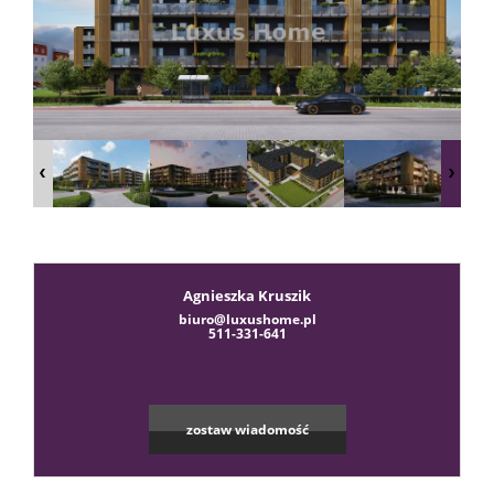
sprzeda
Zgłoś
chęć
kupna
Agnieszka Kruszik
biuro@luxushome.pl
511-331-641
Usługi
zostaw wiadomość
Kredyt