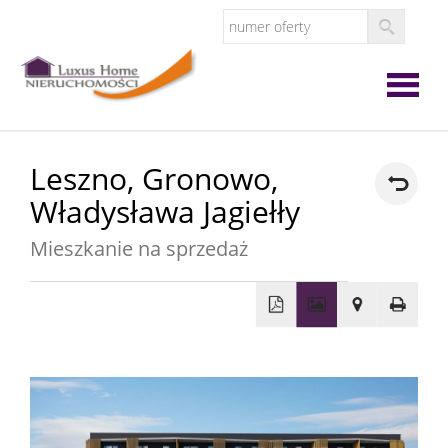
Strona
Leszno,
Gronowo,
Władysława Jagiełły
główna
O
Mieszkanie na sprzedaż
firmie
Oferta
Zgłoś
ofertę
Zgłoś