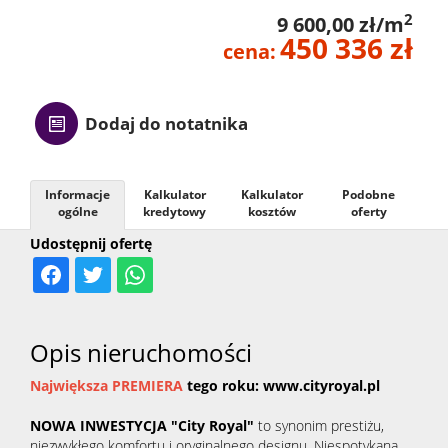
2
9 600,00 zł/m
Kontak
450 336 zł
cena:
Dodaj do notatnika
Informacje
Kalkulator
Kalkulator
Podobne
ogólne
kredytowy
kosztów
oferty
Udostępnij ofertę
Opis nieruchomości
Największa
PREMIERA
tego roku: www.cityroyal.pl
NOWA INWESTYCJA "City Royal"
to synonim prestiżu,
niezwykłego komfortu i oryginalnego designu. Niespotykana