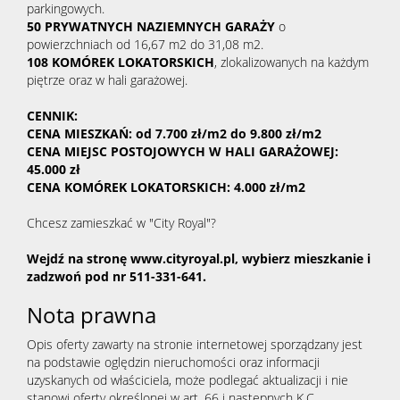
parkingowych.
50 PRYWATNYCH NAZIEMNYCH GARAŻY
o
powierzchniach od 16,67 m2 do 31,08 m2.
108 KOMÓREK LOKATORSKICH
, zlokalizowanych na każdym
piętrze oraz w hali garażowej.
CENNIK:
CENA MIESZKAŃ: od 7.700 zł/m2 do 9.800 zł/m2
CENA MIEJSC POSTOJOWYCH W HALI GARAŻOWEJ:
45.000 zł
CENA KOMÓREK LOKATORSKICH: 4.000 zł/m2
Chcesz zamieszkać w "City Royal"?
Wejdź na stronę www.cityroyal.pl, wybierz mieszkanie i
zadzwoń pod nr 511-331-641.
Nota prawna
Opis oferty zawarty na stronie internetowej sporządzany jest
na podstawie oględzin nieruchomości oraz informacji
uzyskanych od właściciela, może podlegać aktualizacji i nie
stanowi oferty określonej w art. 66 i następnych K.C.