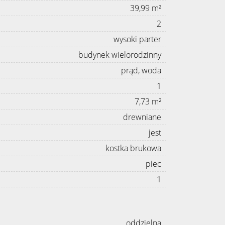
39,99 m²
2
wysoki parter
budynek wielorodzinny
prąd, woda
1
7,73 m²
drewniane
jest
kostka brukowa
piec
1
oddzielna