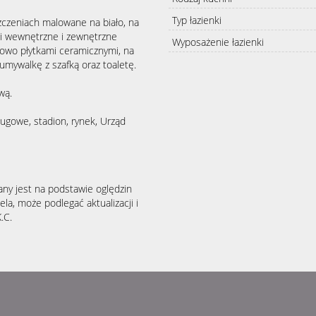
Typ łazienki
czeniach malowane na biało, na
i wewnętrzne i zewnętrzne
Wyposażenie łazienki
iowo płytkami ceramicznymi, na
mywalkę z szafką oraz toaletę.
wą.
ugowe, stadion, rynek, Urząd
any jest na podstawie oględzin
la, może podlegać aktualizacji i
.C.