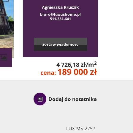
Agnieszka Kruszik
biuro@luxushome.pl
511-331-641
zostaw wiadomość
2
4 726,18 zł/m
189 000 zł
cena:
Dodaj do notatnika
LUX-MS-2257