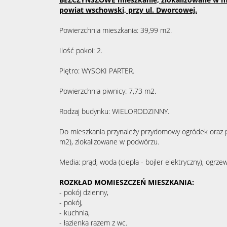
powiat wschowski, przy ul. Dworcowej.
Powierzchnia mieszkania: 39,99 m2.
Ilość pokoi: 2.
Piętro: WYSOKI PARTER.
Powierzchnia piwnicy: 7,73 m2.
Rodzaj budynku: WIELORODZINNY.
Do mieszkania przynależy przydomowy ogródek oraz 
m2), zlokalizowane w podwórzu.
Media: prąd, woda (ciepła - bojler elektryczny), ogrze
ROZKŁAD MOMIESZCZEŃ MIESZKANIA:
- pokój dzienny,
- pokój,
- kuchnia,
- łazienka razem z wc.