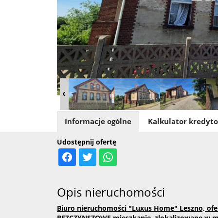
Informacje ogólne
Kalkulator kredyt
Udostępnij ofertę
Opis nieruchomości
Biuro nieruchomości "Luxus Home" Leszno, ofe
BEZCZYNSZOWE mieszkanie, zlokalizowane w mi