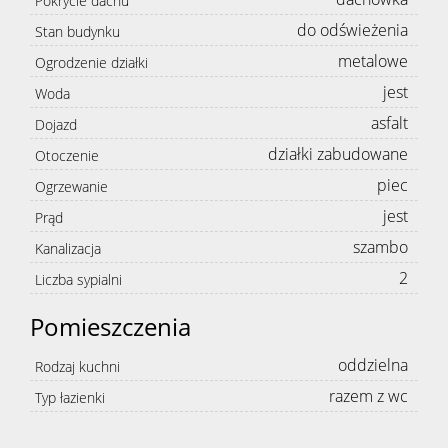
Pokrycie dachu
do odświeżenia
Stan budynku
metalowe
Ogrodzenie działki
jest
Woda
asfalt
Dojazd
działki zabudowane
Otoczenie
piec
Ogrzewanie
jest
Prąd
szambo
Kanalizacja
2
Liczba sypialni
Pomieszczenia
oddzielna
Rodzaj kuchni
razem z wc
Typ łazienki