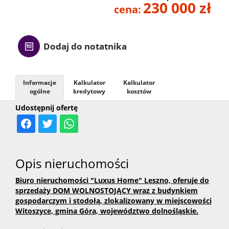
230 000 zł
cena:
Kontak
Dodaj do notatnika
Informacje
Kalkulator
Kalkulator
ogólne
kredytowy
kosztów
Udostępnij ofertę
Opis nieruchomości
Biuro nieruchomości "Luxus Home" Leszno, oferuje do
sprzedaży DOM WOLNOSTOJĄCY wraz z budynkiem
gospodarczym i stodołą, zlokalizowany w miejscowości
Witoszyce, gmina Góra, województwo dolnośląskie.