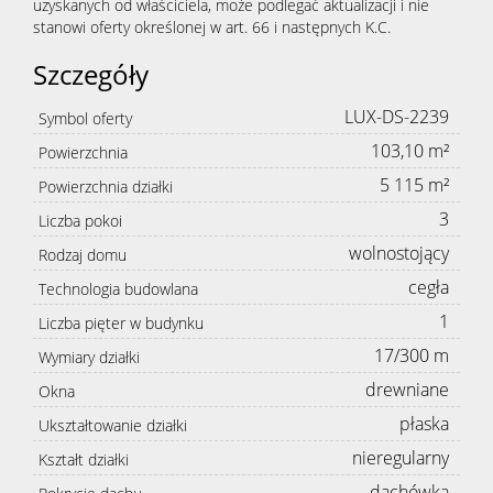
uzyskanych od właściciela, może podlegać aktualizacji i nie
stanowi oferty określonej w art. 66 i następnych K.C.
Szczegóły
LUX-DS-2239
Symbol oferty
103,10 m²
Powierzchnia
5 115 m²
Powierzchnia działki
3
Liczba pokoi
wolnostojący
Rodzaj domu
cegła
Technologia budowlana
1
Liczba pięter w budynku
17/300 m
Wymiary działki
drewniane
Okna
płaska
Ukształtowanie działki
nieregularny
Kształt działki
dachówka