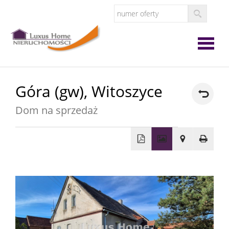
Strona
Góra (gw),
Witoszyce
główna
Dom na sprzedaż
O
firmie
Oferta
Zgłoś
ofertę
Zgłoś