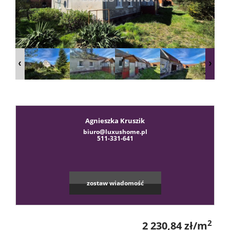
sprzeda
Zgłoś
chęć
Agnieszka Kruszik
biuro@luxushome.pl
kupna
511-331-641
Usługi
zostaw wiadomość
Kredyt
2
2 230,84 zł/m