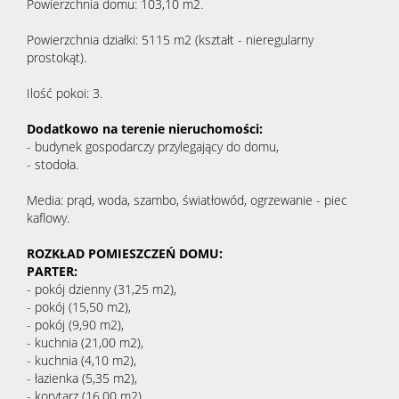
Powierzchnia domu: 103,10 m2.
Powierzchnia działki: 5115 m2 (kształt - nieregularny
prostokąt).
Ilość pokoi: 3.
Dodatkowo na terenie nieruchomości:
- budynek gospodarczy przylegający do domu,
- stodoła.
Media: prąd, woda, szambo, światłowód, ogrzewanie - piec
kaflowy.
ROZKŁAD POMIESZCZEŃ DOMU:
PARTER:
- pokój dzienny (31,25 m2),
- pokój (15,50 m2),
- pokój (9,90 m2),
- kuchnia (21,00 m2),
- kuchnia (4,10 m2),
- łazienka (5,35 m2),
- korytarz (16,00 m2).