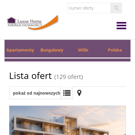
Strona
Apartamenty
Bungalowy
Wille
Polska
główna
O
Lista ofert
(129 ofert)
firmie
Oferta
pokaż od najnowszych
Zgłoś
ofertę
Zgłoś