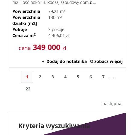
m2. Ilość pokoi: 3. Rodzaj zabudowy domu: ...
2
Powierzchnia
79,21 m
Powierzchnia
130 m²
działki [m2]
Pokoje
3 pokoje
2
Cena za m
4 406,01 zł
349 000
cena
zł
Dodaj do notatnika
zobacz więcej
1
2
3
4
5
6
7
...
22
następna
Kryteria wyszukiwania