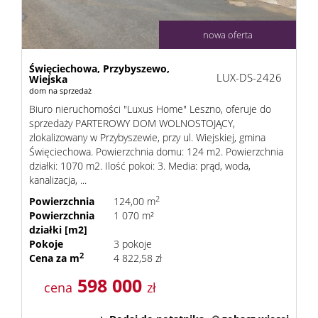
nowa oferta
Święciechowa,
Przybyszewo,
LUX-DS-2426
Wiejska
dom na sprzedaż
Biuro nieruchomości "Luxus Home" Leszno, oferuje do
sprzedaży PARTEROWY DOM WOLNOSTOJĄCY,
zlokalizowany w Przybyszewie, przy ul. Wiejskiej, gmina
Święciechowa. Powierzchnia domu: 124 m2. Powierzchnia
działki: 1070 m2. Ilość pokoi: 3. Media: prąd, woda,
kanalizacja, ...
2
Powierzchnia
124,00 m
Powierzchnia
1 070 m²
działki [m2]
Pokoje
3 pokoje
2
Cena za m
4 822,58 zł
598 000
cena
zł