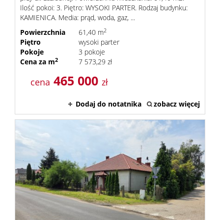
Ilość pokoi: 3. Piętro: WYSOKI PARTER. Rodzaj budynku:
KAMIENICA. Media: prąd, woda, gaz, ...
2
Powierzchnia
61,40 m
Piętro
wysoki parter
Pokoje
3 pokoje
2
Cena za m
7 573,29 zł
465 000
cena
zł
Dodaj do notatnika
zobacz więcej