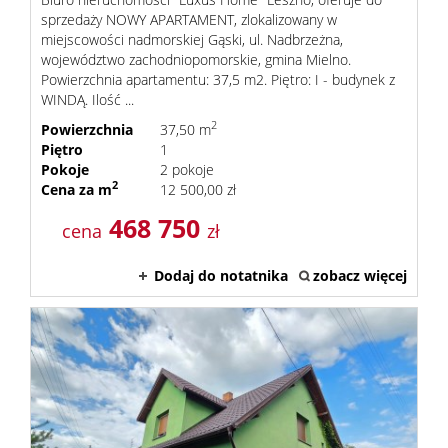
sprzedaży NOWY APARTAMENT, zlokalizowany w
miejscowości nadmorskiej Gąski, ul. Nadbrzeżna,
województwo zachodniopomorskie, gmina Mielno.
Powierzchnia apartamentu: 37,5 m2. Piętro: I - budynek z
WINDĄ. Ilość ...
2
Powierzchnia
37,50 m
Piętro
1
Pokoje
2 pokoje
2
Cena za m
12 500,00 zł
468 750
cena
zł
Dodaj do notatnika
zobacz więcej