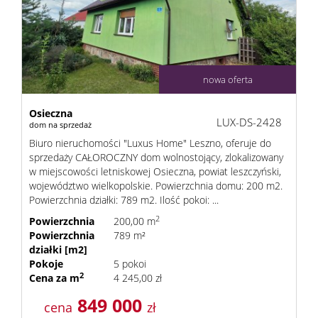
nowa oferta
Osieczna
LUX-DS-2428
dom na sprzedaż
Biuro nieruchomości "Luxus Home" Leszno, oferuje do
sprzedaży CAŁOROCZNY dom wolnostojący, zlokalizowany
w miejscowości letniskowej Osieczna, powiat leszczyński,
województwo wielkopolskie. Powierzchnia domu: 200 m2.
Powierzchnia działki: 789 m2. Ilość pokoi: ...
2
Powierzchnia
200,00 m
Powierzchnia
789 m²
działki [m2]
Pokoje
5 pokoi
2
Cena za m
4 245,00 zł
849 000
cena
zł