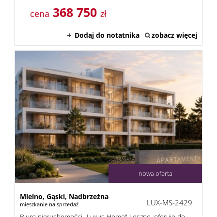
368 750
Kontak
cena
zł
Dodaj do notatnika
zobacz więcej
nowa oferta
Mielno,
Gąski,
Nadbrzeżna
LUX-MS-2429
mieszkanie na sprzedaż
Biuro nieruchomości "Luxus Home" Leszno, oferuje do