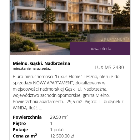
sprzeda
Zgłoś
nowa oferta
chęć
Mielno,
Gąski,
Nadbrzeżna
LUX-MS-2430
mieszkanie na sprzedaż
Biuro nieruchomości "Luxus Home" Leszno, oferuje do
kupna
sprzedaży NOWY APARTAMENT, zlokalizowany w
miejscowości nadmorskiej Gąski, ul. Nadbrzeżna,
województwo zachodniopomorskie, gmina Mielno.
Powierzchnia apartamentu: 29,5 m2. Piętro: I - budynek z
Usługi
WINDĄ. Ilość ...
2
Powierzchnia
29,50 m
Piętro
1
Kredyt
Pokoje
1 pokój
2
Cena za m
12 500,00 zł